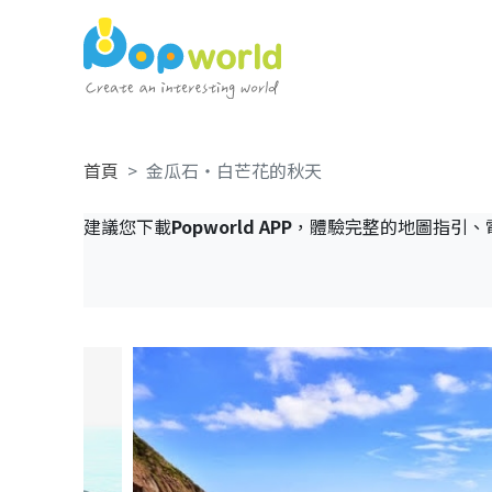
首頁
金瓜石・白芒花的秋天
建議您下載
Popworld APP
，體驗完整的地圖指引、