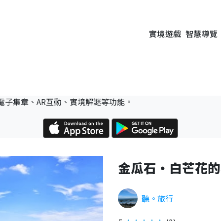
實境遊戲
智慧導覽
電子集章、AR互動、實境解謎等功能。
金瓜石・白芒花的
聽。旅行