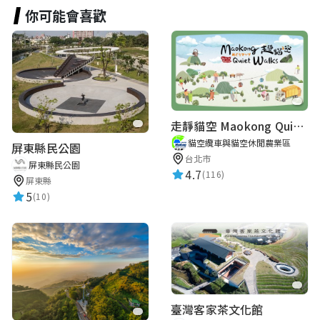
你可能會喜歡
走靜貓空 Maokong Quiet Walks
貓空纜車與貓空休閒農業區
屏東縣民公園
台北市
屏東縣民公園
4.7
(116)
屏東縣
5
(10)
臺灣客家茶文化館