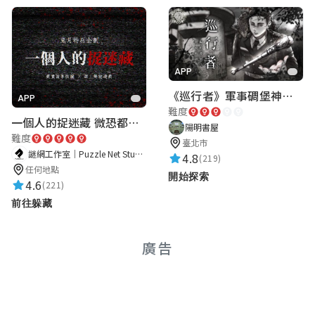
陳佩妤108senior
★★★★★
2022-05-12 23:08:41
有趣好玩的遊戲！！結合了疫情下的世界和
APP
一些英文小知識
《巡行者》軍事碉堡神秘探索｜陽明書屋實境遊戲
APP
難度
一個人的捉迷藏 微恐都市傳說
陽明書屋
難度
嚕嚕 哈
臺北市
謎網工作室｜Puzzle Net Studio
4.8
(219)
★★★★★
2022-05-06 09:29:59
任何地點
開始探索
4.6
啊啊啊啊
(221)
前往躲藏
林庭伊108senior
廣告
★★★★★
2022-05-13 08:52:43