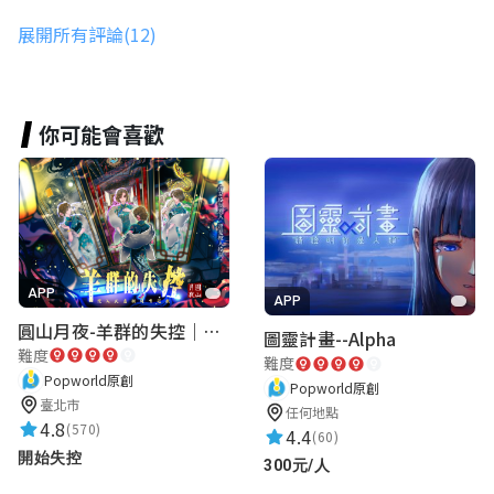
請輸入姓名
展開所有評論(12)
★★★★★
2022-05-13 08:33:38
故事很有趣
你可能會喜歡
林冠儀
★★★★★
2022-05-13 02:01:43
cool
APP
APP
圓山月夜-羊群的失控｜圓山飯店 ARG實境解謎遊戲
圖靈計畫--Alpha
Patty
難度
難度
★★★★★
2022-05-12 23:19:55
Popworld原創
Popworld原創
臺北市
AR的部分做的很好，錄音也非常有臨場
任何地點
4.8
(570)
4.4
(60)
感！！
開始失控
300元/人