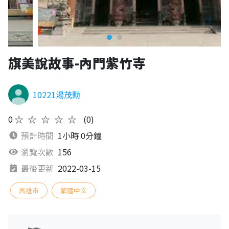
旗美說故事-內門紫竹寺
10221湯茂勳
0
★★★★★
(0)
預計時間
1小時 0分鐘
瀏覽次數
156
最後更新
2022-03-15
高雄市
繁體中文