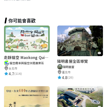
你可能會喜歡
走靜貓空 Maokong Quiet Walks
陽明書屋全區導覽
貓空纜車與貓空休閒農業區
陽明書屋
台北市
臺北市
4.7
(116)
4.8
(20)