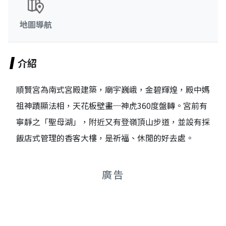
地圖導航
介紹
順賢宮為南式宮殿建築，廟宇巍峨，金碧輝煌，殿中媽
祖神蹟顯法相，天花板壁畫─神虎360度盤轉。宮前有
寧靜之「聖母湖」，附近又有登嶺頂山步道，並設有採
飯店式管理的香客大樓，是祈福、休閒的好去處。
廣告