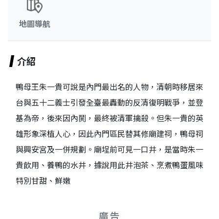
地圖導航
介紹
鴨母王朱一貴可說是內門最出名的人物，清朝時移居來
台與五十二義士引發全臺最轟動的反清復明戰爭，並登
基為帝，後來因內鬨，最終被清軍擒殺。但朱一貴的英
雄形象深植人心，因此內門區民替其修廟建祠，鴨母祠
與興安宮及一併規劃。廟埕前可見一口井，是當時朱一
貴飲用、養鴨的水井，據說用此井泡茶、烹煮鴨蛋風味
特別甘甜、鮮嫩
廣告