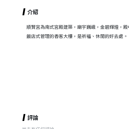
介紹
順賢宮為南式宮殿建築，廟宇巍峨，金碧輝煌，殿
飯店式管理的香客大樓，是祈福、休閒的好去處。
評論
尚未有任何評論