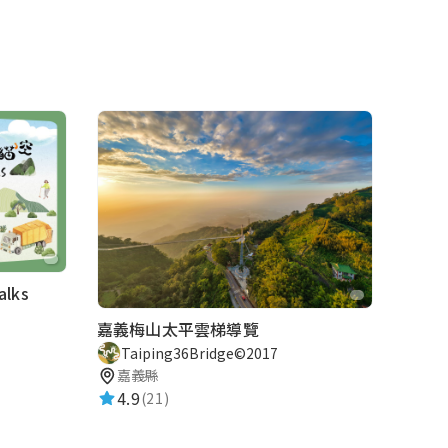
lks
嘉義梅山太平雲梯導覽
Taiping36Bridge©2017
嘉義縣
4.9
(21)