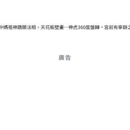
中媽祖神蹟顯法相，天花板壁畫─神虎360度盤轉。宮前有寧靜
廣告