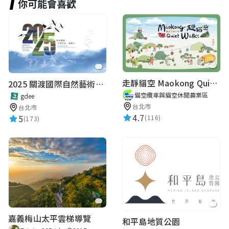
你可能會喜歡
走靜貓空 Maokong Quiet Walks
2025 關渡國際自然藝術季 Guandu International Nature Art Festival
貓空纜車與貓空休閒農業區
gdee
台北市
台北市
4.7
5
(116)
(173)
嘉義梅山太平雲梯導覽
和平島地質公園