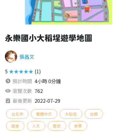
永樂國小大稻埕遊學地圖
張昌文
5
★★★★★
(1)
預計時間
4小時 0分鐘
瀏覽次數
762
最後更新
2022-07-29
台北市
繁體中文
大稻埕
古蹟
踏查
人文
歷史
商業