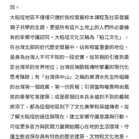
同。
大稻埕地區不僅僅只適於我校發展校本課程及社區發展
親子共學的主題，更是所有這片土地上的人們所必要擁
有的家鄉守護認同。大稻埕文化又稱為「稻江文化」，
在台灣北部的近代歷史發展中，佔有相當重要的地位，
是身為台灣人不可不知的一段史實。從茶樹的引進到奠
定台灣茶的世界地位；台灣巡撫劉銘傳所擘畫的現代化
思考陳跡；有「台灣孫中山」之稱的蔣渭水先生所組織
的台灣第一個政黨、第一份民報；引領當時權貴時尚風
氣的豪華宅第建築；或是那個日本兵永遠抓不到的義賊
廖添丁，都為這個地區刻下了文化美學和英雄傳奇。從
了解大稻埕的過往與現在，建立家鄉守護意識與行動。
可從更多官方與民間力量開始關心在地的生活環境、守
護生態或保存具有特色的歷史建築、文物和文化地景。