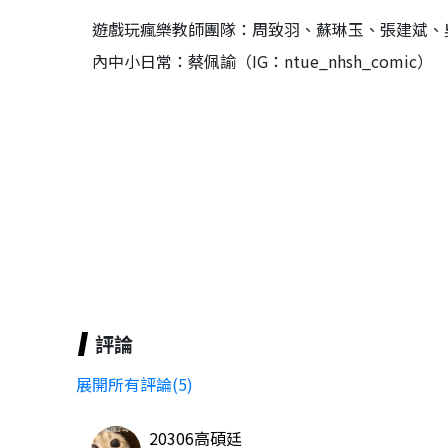
遊戲玩瘋樂教師團隊：周致羽、蘇琳玉、張建斌、
內中小日常：蔡佩諭（IG：ntue_nhsh_comic）
評論
展開所有評論(5)
20306高碩廷