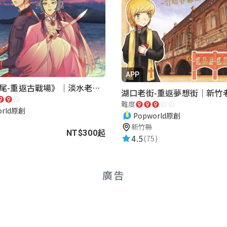
APP
《再會滬尾-重返古戰場》｜淡水老街實境遊戲｜實體遊戲盒
難度
orld原創
Popworld原創
新竹縣
NT$300起
4.5
(75)
廣告