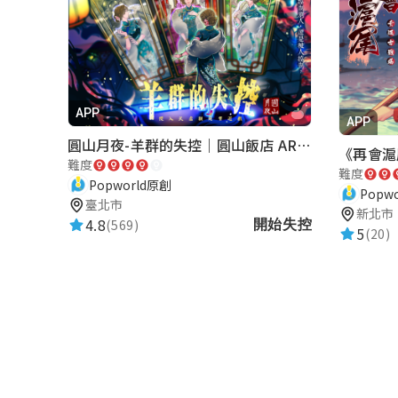
★★★★★
2022-06-08 18:42:01
好難 可以找朋友用meet一起玩
s10800115
APP
APP
★★★★★
2022-06-08 14:17:25
圓山月夜-羊群的失控｜圓山飯店 ARG實境解謎遊戲
好難啊
難度
難度
Popworld原創
Popw
臺北市
新北市
4.8
(569)
開始失控
5
(20)