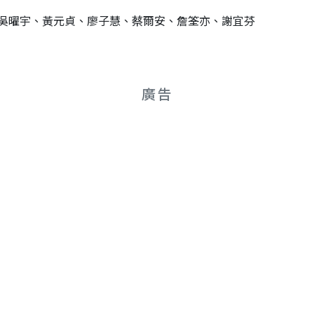
吳曜宇、黃元貞、廖子慧、蔡爾安、詹筌亦、謝宜芬
廣告