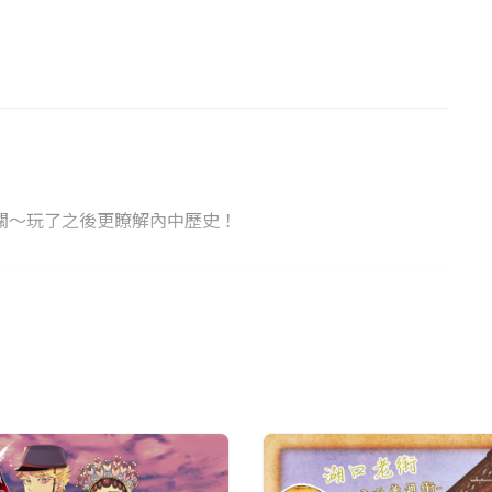
關～玩了之後更瞭解內中歷史！