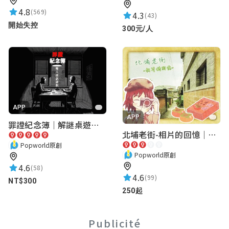
4.8
(569)
4.3
(43)
開始失控
300元/人
APP
APP
罪證紀念簿｜解謎桌遊｜警匪偵訊｜室內遊戲
北埔老街-相片的回憶｜新竹老街城市解謎
Popworld原創
Popworld原創
4.6
(58)
4.6
(99)
NT$300
250起
Publicité