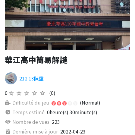
華江高中簡易解謎
212 13陳靈
0
★★★★★
(0)
Difficulté du jeu
(Normal)
Temps estimé
0heure(s) 30minute(s)
Nombre de vues
223
Dernière mise à jour
2022-04-23