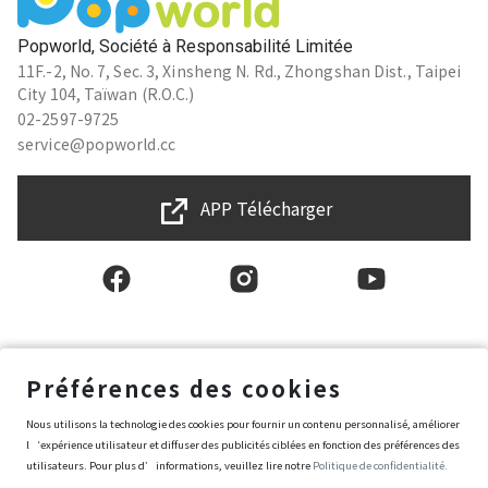
Popworld, Société à Responsabilité Limitée
11F.-2, No. 7, Sec. 3, Xinsheng N. Rd., Zhongshan Dist., Taipei
City 104, Taïwan (R.O.C.)
02-2597-9725
service@popworld.cc
APP Télécharger
Français
Préférences des cookies
Nous utilisons la technologie des cookies pour fournir un contenu personnalisé, améliorer
l‘expérience utilisateur et diffuser des publicités ciblées en fonction des préférences des
Conditions générales d'utilisation
Politique de protection des données et de la vie privée
utilisateurs. Pour plus d’informations, veuillez lire notre
Politique de confidentialité.
Politique de sécurité de l’information