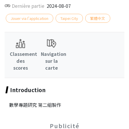
Dernière partie
2024-08-07
Jouer via l'application
Taipei City
繁體中文
Classement
Navigation
des
sur la
scores
carte
Introduction
數學專題研究 第二組製作
Publicité