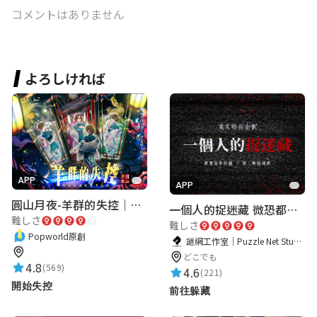
コメントはありません
よろしければ
APP
APP
圓山月夜-羊群的失控｜圓山飯店 ARG實境解謎遊戲
一個人的捉迷藏 微恐都市傳說
難しさ
難しさ
Popworld原創
謎網工作室｜Puzzle Net Studio
どこでも
4.8
(569)
4.6
(221)
開始失控
前往躲藏