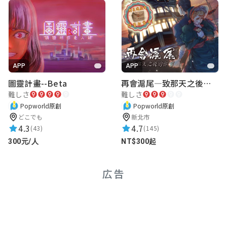
APP
APP
圖靈計畫--Beta
再會滬尾—致那天之後的你｜淡水老街實境遊戲｜實體遊戲盒
難しさ
難しさ
Popworld原創
Popworld原創
どこでも
新北市
4.3
4.7
(43)
(145)
300元/人
NT$300起
広告