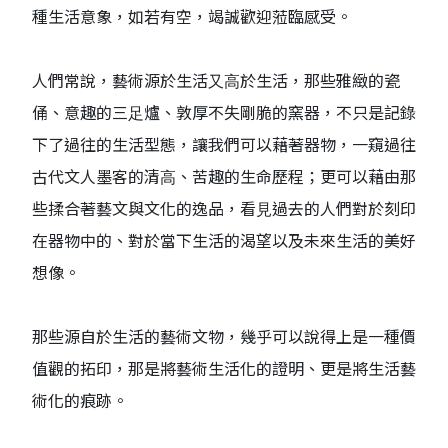
種⽣活意象，如若有空，竭誠歡迎蒞臨感受。
⼈們常說，藝術源於⽣活⼜⾼於⽣活，那些雅緻的瓷
俑、意趣的三⾜爐、敦厚不失剛脆的窯器，不只是記錄
下了過往的⽣活型態，讓我們可以藉著器物，⼀窺過往
古代⽂⼈墨客的清⾼、苦趣的⽣命歷程；更可以藉由那
些揉合著藝⽂與⽂化的逸品，看⾒過去的⼈們對於刻印
在器物中的、對於當下⽣活的渴望以及未來⽣活的美好
想像。
那些源⾃於⽣活的藝術⽂物，幾乎可以說得上是⼀種價
值觀的拓印，那是將藝術⽣活化的證明、更是將⽣活藝
術化的痕跡。