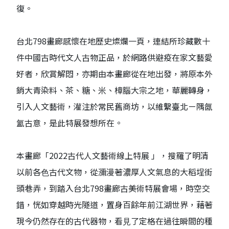
復。
台北798畫廊感懷在地歷史燦爛一頁，連結所珍藏數十
件中國古時代文人古物正品，於網路供避疫在家文藝愛
好者，欣賞解悶，亦期由本畫廊從在地出發，將原本外
銷大青染料、茶、糖、米、樟腦大宗之地，華麗轉身，
引入人文藝術，灌注於常民舊商坊，以維繫臺北ㄧ隅氤
氳古意，是此特展發想所在。
本畫廊「2022古代人文藝術線上特展 」，搜羅了明清
以前各⾊古代⽂物，從瀰漫著濃厚⼈⽂氣息的⼤稻埕街
頭巷弄，到踏入台北798畫廊古美術特展會場，時空交
錯，恍如穿越時光隧道，置身百餘年前江湖世界，藉著
現今仍然存在的古代器物，看⾒了定格在過往瞬間的種