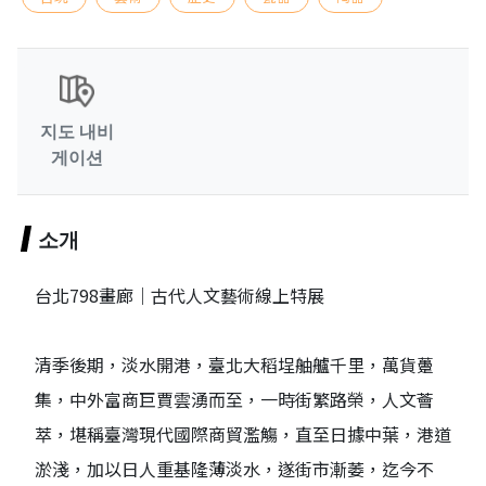
지도 내비
게이션
소개
台北798畫廊｜古代人文藝術線上特展
清季後期，淡水開港，臺北大稻埕舳艫千里，萬貨躉
集，中外富商巨賈雲湧而至，一時街繁路榮，人文薈
萃，堪稱臺灣現代國際商貿濫觴，直至日據中葉，港道
淤淺，加以日人重基隆薄淡水，遂街市漸萎，迄今不