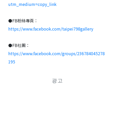
utm_medium=copy_link
⚫FB粉絲專頁：
https://www.facebook.com/taipei798gallery
⚫FB社團：
https://www.facebook.com/groups/236784045278
195
광고