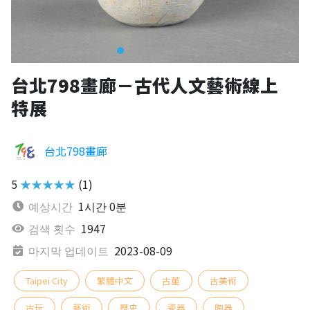
台北798畫廊－古代人文藝術線上
特展
台北798畫廊
5
★★★★★
(1)
예상시간
1시간 0분
검색 횟수
1947
마지막 업데이트
2023-08-09
Taipei City
繁體中文
古董
古美術
古玩
藝術
歷史
瓷器
陶器