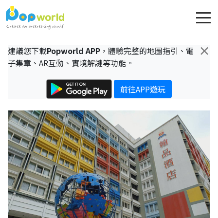
×
建議您下載
Popworld APP
，體驗完整的地圖指引、電
子集章、AR互動、實境解謎等功能。
前往APP遊玩