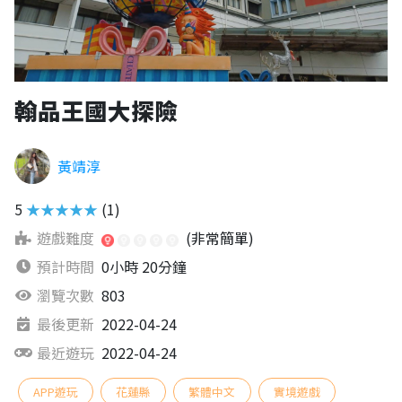
翰品王國大探險
黃靖淳
5
★★★★★
(1)
遊戲難度
(非常簡單)
預計時間
0小時 20分鐘
瀏覽次數
803
最後更新
2022-04-24
最近遊玩
2022-04-24
APP遊玩
花蓮縣
繁體中文
實境遊戲