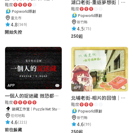
湖口老街-重返夢想街｜新竹老街城市解謎
難度
難度
Popworld原創
Popworld原創
臺北市
新竹縣
4.8
(569)
4.5
(75)
開始失控
250起
APP
APP
一個人的捉迷藏 微恐都市傳說
北埔老街-相片的回憶｜新竹老街城市解謎
難度
難度
謎網工作室｜Puzzle Net Studio
Popworld原創
任何地點
新竹縣
4.6
(221)
4.6
(99)
前往躲藏
250起