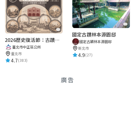
國定古蹟林本源園邸
2026歷史復活節：古蹟尋章 | 智慧導覽 × 拾光尋禮
國定古蹟林本源園邸
臺北市中正區公所
新北市
臺北市
4.9
(27)
4.7
(383)
廣告