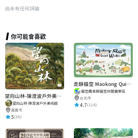
尚未有任何評論
你可能會喜歡
走靜貓空 Maokong Quiet Walks
貓空纜車與貓空休閒農業區
望向山林-陳澄波戶外美術館
台北市
望向山林-陳澄波戶外美術館
4.7
(116)
嘉義市
5
(36)