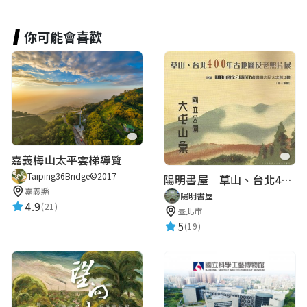
你可能會喜歡
嘉義梅山太平雲梯導覽
Taiping36Bridge©2017
陽明書屋｜草山、台北400年古地圖老照片展｜智慧導覽
嘉義縣
陽明書屋
4.9
(21)
臺北市
5
(19)