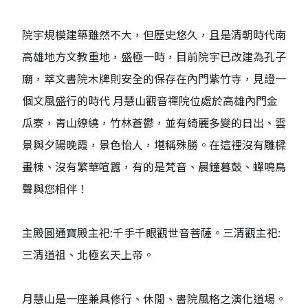
院宇規模建築雖然不大，但歷史悠久，且是清朝時代南
高雄地方文教重地，盛極一時，目前院宇已改建為孔子
廟，萃文書院木牌則安全的保存在內門紫竹寺，見證一
個文風盛行的時代 月慧山觀音禪院位處於高雄內門金
瓜寮，青山繚繞，竹林蒼鬱，並有綺麗多變的日出、雲
景與夕陽晚霞，景色怡人，堪稱殊勝。在這裡沒有雕樑
畫棟、沒有繁華喧囂，有的是梵音、晨鐘暮鼓、蟬鳴鳥
聲與您相伴！
主殿圓通寶殿主祀:千手千眼觀世音菩薩。三清觀主祀:
三清道祖、北極玄天上帝。
月慧山是一座兼具修行、休閒、書院風格之演化道場。