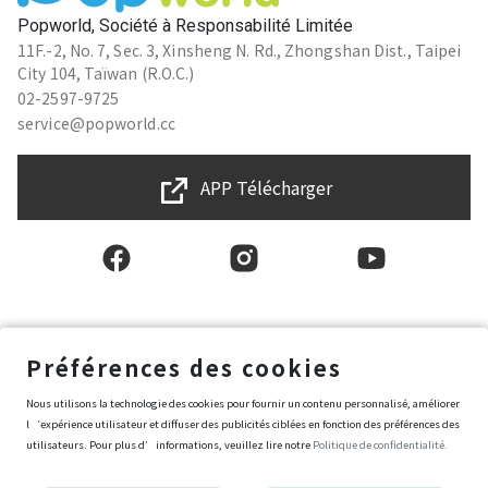
Popworld, Société à Responsabilité Limitée
11F.-2, No. 7, Sec. 3, Xinsheng N. Rd., Zhongshan Dist., Taipei
City 104, Taïwan (R.O.C.)
02-2597-9725
service@popworld.cc
APP Télécharger
Français
Préférences des cookies
Nous utilisons la technologie des cookies pour fournir un contenu personnalisé, améliorer
Conditions générales d'utilisation
l‘expérience utilisateur et diffuser des publicités ciblées en fonction des préférences des
Politique de protection des données et de la vie privée
utilisateurs. Pour plus d’informations, veuillez lire notre
Politique de confidentialité.
Politique de sécurité de l’information
Conditions d’achat de Popworld