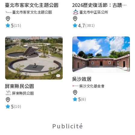
臺北市客家文化主題公園
2026歷史復活節：古蹟尋章 | 智慧導覽 × 拾光尋禮
臺北市客家文化主題公園
臺北市中正區公所
5
4.7
(15)
(381)
吳沙故居
屏東縣民公園
吳沙文化基金會
屏東縣民公園
5
(6)
5
(10)
Publicité