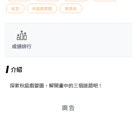
故宮
秋庭戲嬰圖
需道具
成績排行
介紹
探索秋庭戲嬰圖，解開畫中的三個謎題吧！
廣告