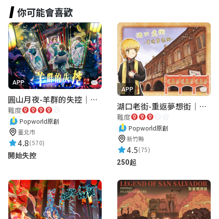
★★★★★
2026-03-08 00:01:36
你可能會喜歡
james
★★★★★
2025-03-16 13:31:26
APP
APP
Tu
圓山月夜-羊群的失控｜圓山飯店 ARG實境解謎遊戲
湖口老街-重返夢想街｜新竹老街城市解謎
難度
★★★★★
2024-10-15 21:08:12
難度
Popworld原創
Popworld原創
臺北市
新竹縣
4.8
(570)
4.5
(75)
Angela Wu
開始失控
250起
★★★★★
2024-04-25 18:45:58
shu yin