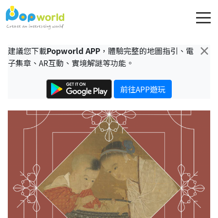
×
建議您下載
Popworld APP
，體驗完整的地圖指引、電
子集章、AR互動、實境解謎等功能。
前往APP遊玩