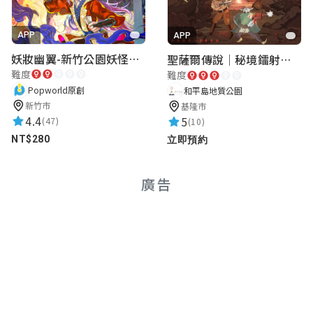
★★★★★
2023-11-25 20:52:59
APP
APP
妖妝幽翼-新竹公園妖怪懸疑事件
聖薩爾傳說｜秘境鐳射激戰
陳昀萱
難度
難度
★★★★★
2023-09-29 15:32:54
Popworld原創
和平島地質公園
新竹市
基隆市
4.4
5
(47)
(10)
NT$280
立即預約
SFES ART 1
★★★★★
2023-03-05 11:05:02
廣告
山豐國小美術班
★★★★★
2022-11-20 07:06:11
陳宥廷