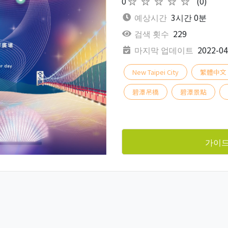
0
★★★★★
(0)
예상시간
3시간 0분
검색 횟수
229
마지막 업데이트
2022-04
New Taipei City
繁體中文
碧潭吊橋
碧潭景點
가이드