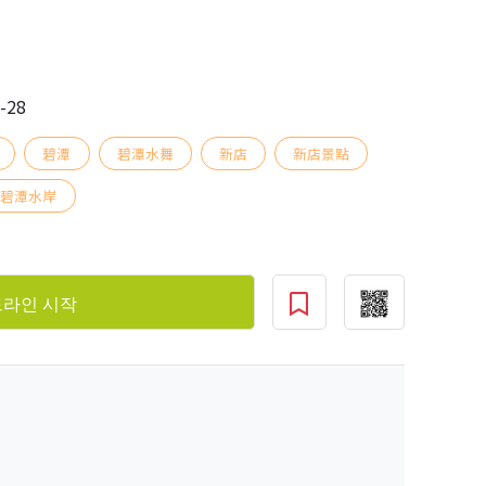
-28
碧潭
碧潭水舞
新店
新店景點
碧潭水岸
라인 시작