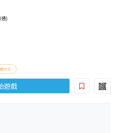
普通)
體中文
始遊戲