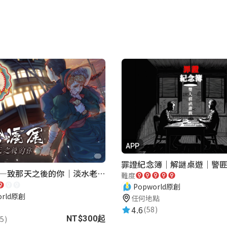
APP
再會滬尾—致那天之後的你｜淡水老街實境遊戲｜實體遊戲盒
難度
Popworld原創
orld原創
任何地點
4.6
(58)
5)
NT$300起