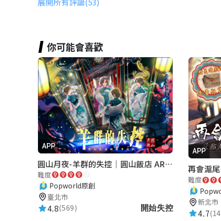
展開所有評論(53)
SingYo
冒險王
★★★★★
2022-07-18 10:32:22
你可能會喜歡
活在解嚴後的時代是幸福的
Li Chang
★★★★★
2022-07-18 10:08:33
好玩
APP
APP
Seth Hsu
圓山月夜-羊群的失控｜圓山飯店 ARG實境解謎遊戲
難度
★★★★★
2022-09-24 19:58:42
難度
Popworld原創
Popw
第一關的圖方向有錯誤
臺北市
新北市
4.8
第二關的解法設計不夠通順 微通靈
(569)
開始失控
4.7
(14