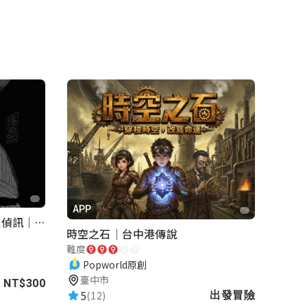
APP
罪證紀念簿｜解謎桌遊｜警匪偵訊｜室內遊戲
時空之石｜台中港傳說
難度
Popworld原創
臺中市
NT$300
5
(12)
出發冒險