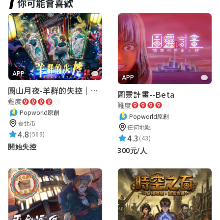
你可能會喜歡
解北投的人文(⁠•⁠‿⁠•⁠)(⁠・⁠∀⁠・⁠)◉⁠‿⁠◉｡⁠◕⁠‿⁠◕⁠｡
(⁠.⁠ ⁠❛⁠ ⁠ᴗ⁠ ⁠❛⁠.⁠)(⁠θ⁠‿⁠θ⁠)ʘ⁠‿⁠ʘ(⁠✷⁠‿⁠✷⁠)(⁠◔⁠‿⁠◔⁠)(⁠◕⁠ᴗ⁠◕⁠✿⁠)
(⁠ʘ⁠ᴗ⁠ʘ⁠✿⁠)(⁠人⁠ ⁠•͈⁠ᴗ⁠•͈⁠)(⁠◍⁠•⁠ᴗ⁠•⁠◍⁠)(⁠ ⁠╹⁠▽⁠╹⁠ ⁠)
(⁠≧⁠▽⁠≦⁠)(⁠☆⁠▽⁠☆⁠)(⁠✯⁠ᴗ⁠✯⁠)ಡ⁠ ͜⁠ ⁠ʖ⁠ ⁠ಡ(⁠ㆁ⁠ω⁠ㆁ⁠)
<⁠(⁠￣⁠︶⁠￣⁠)⁠>(⁠*⁠´⁠ω⁠｀⁠*⁠)(⁠ ⁠ꈍ⁠ᴗ⁠ꈍ⁠)(⁠✿⁠^⁠‿⁠^⁠)(⁠◠⁠‿⁠◕⁠)
(⁠◡⁠ ⁠ω⁠ ⁠◡⁠)(⁠ ⁠´⁠◡⁠‿⁠ゝ
APP
APP
圓山月夜-羊群的失控｜圓山飯店 ARG實境解謎遊戲
圖靈計畫--Beta
難度
難度
張歐望
Popworld原創
Popworld原創
★★★★★
臺北市
2023-01-02 16:10:23
任何地點
4.8
(569)
4.3
(43)
非常簡單
開始失控
300元/人
Raechal Jim
★★★★★
2024-05-12 16:44:12
滿有趣的，而且問題也很簡單，但是定位好