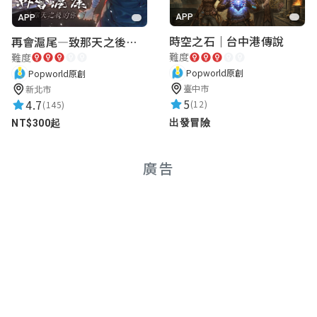
像有點問題，花了很多時間在找定位
APP
APP
時空之石｜台中港傳說
再會滬尾—致那天之後的你｜淡水老街實境遊戲｜實體遊戲盒
難度
難度
Shu-Ting Chuang
Popworld原創
Popworld原創
★★★★★
2023-02-07 13:19:55
臺中市
新北市
5
4.7
(12)
(145)
答案要完全吻合，有點難度
出發冒險
NT$300起
魚有製作｜Fish HAVE
廣告
遊戲設計大師
★★★★★
2022-05-21 17:21:51
不要看沒人評論就不玩
會錯失認識北投的機會
整體很棒蠻有邏輯
james