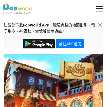
×
建議您下載
Popworld APP
，體驗完整的地圖指引、電
子集章、AR互動、實境解謎等功能。
前往APP遊玩