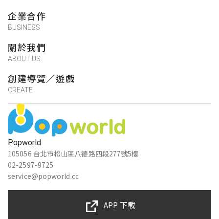
企業合作
sheree33
BUSINESS
★★★★★
2023-01-02 16:15:10
關於我們
有些題，答案字數給一下可能比較理想，千
ABOUT US
萬不要週一來，很多題都在室內，沒開館就
解不了。
創建導覽／遊戲
CREATE
陳小茹
★★★★★
2022-08-10 15:38:25
Popworld
105056 台北市松山區八德路四段277號5樓
02-2597-9725
黃美菁
service@popworld.cc
★★★★★
2022-07-13 15:29:37
APP 下載