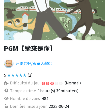
PGM【緣來是你】
洄瀾共好/東華大學02
5
★★★★★
(2)
Difficulté du jeu
(Normal)
Temps estimé
1heure(s) 30minute(s)
Nombre de vues
484
Dernière mise à jour
2022-06-24