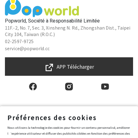
Popworld, Société à Responsabilité Limitée
11F.-2, No. 7, Sec. 3, Xinsheng N. Rd., Zhongshan Dist., Taipei
City 104, Taïwan (R.O.C.)
02-2597-9725
service@popworld.cc
APP Télécharger
Français
Préférences des cookies
Nous utilisons la technologie des cookies pour fournir un contenu personnalisé, améliorer
Conditions générales d'utilisation
l‘expérience utilisateur et diffuser des publicités ciblées en fonction des préférences des