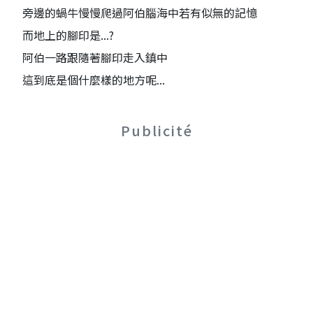
旁邊的蝸牛慢慢爬過阿伯腦海中若有似無的記憶
而地上的腳印是...?
阿伯一路跟隨著腳印走入鎮中
這到底是個什麼樣的地方呢...
Publicité