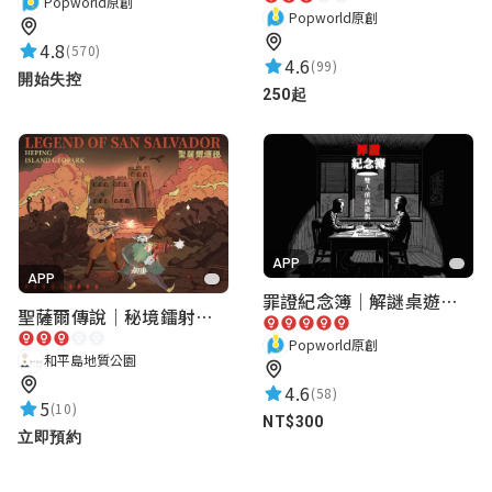
Popworld原創
Popworld原創
4.8
(570)
4.6
(99)
開始失控
250起
APP
APP
罪證紀念簿｜解謎桌遊｜警匪偵訊｜室內遊戲
聖薩爾傳說｜秘境鐳射激戰
Popworld原創
和平島地質公園
4.6
(58)
5
(10)
NT$300
立即預約