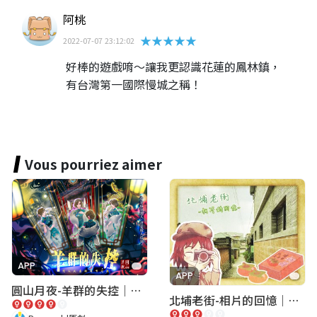
阿桃
★★★★★
2022-07-07 23:12:02
好棒的遊戲唷～讓我更認識花蓮的鳳林鎮，
有台灣第一國際慢城之稱！
Vous pourriez aimer
APP
APP
圓山月夜-羊群的失控｜圓山飯店 ARG實境解謎遊戲
北埔老街-相片的回憶｜新竹老街城市解謎