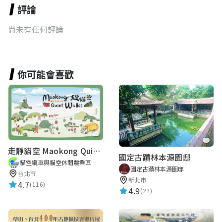
評論
尚未有任何評論
你可能會喜歡
走靜貓空 Maokong Quiet Walks
國定古蹟林本源園邸
貓空纜車與貓空休閒農業區
國定古蹟林本源園邸
台北市
新北市
4.7
(116)
4.9
(27)