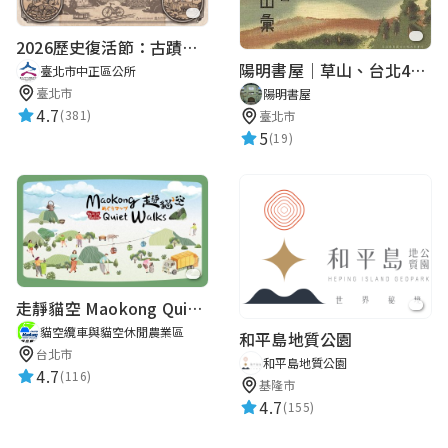
2026歷史復活節：古蹟尋章 | 智慧導覽 × 拾光尋禮
陽明書屋｜草山、台北400年古地圖老照片展｜智慧導覽
臺北市中正區公所
臺北市
陽明書屋
4.7
(381)
臺北市
5
(19)
走靜貓空 Maokong Quiet Walks
貓空纜車與貓空休閒農業區
和平島地質公園
台北市
和平島地質公園
4.7
(116)
基隆市
4.7
(155)