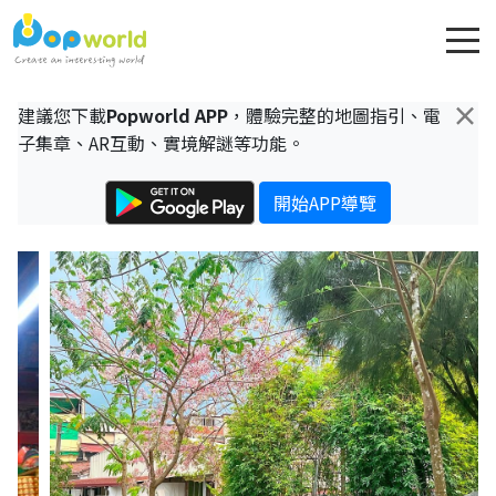
×
建議您下載
Popworld APP
，體驗完整的地圖指引、電
子集章、AR互動、實境解謎等功能。
開始APP導覽