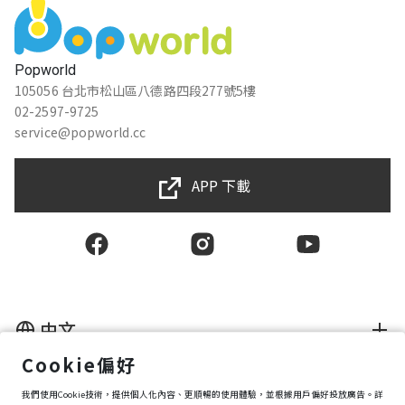
Popworld
105056 台北市松山區八德路四段277號5樓
02-2597-9725
service@popworld.cc
APP 下載
中文
Cookie偏好
使用者授權合約
我們使用Cookie技術，提供個人化內容、更順暢的使用體驗，並根據用戶偏好投放廣告。詳
隱私權保護政策