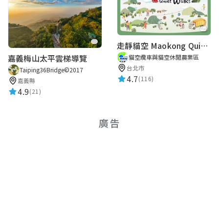
走靜貓空 Maokong Quiet Walks
嘉義梅山太平雲梯導覽
貓空纜車與貓空休閒農業區
台北市
Taiping36Bridge©2017
4.7
(116)
嘉義縣
4.9
(21)
廣告