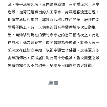
區，幾乎沸騰起來。其內綠意盎然，有小橋流水、涼亭
造景，從荷花鐘噴出的人工泉水，常讓遊客流連忘返。
相傳在清康熙年間，郭姓渡台移民來台開拓，居住在南
隅番子路上，有一天供奉的觀音菩薩香爐多次自動飛
出，自動移到現在的紫竹寺寺址的番石榴樹枝上，此地
在風水上稱為蓮花穴，市民皆認為是神蹟，於是大家一
起決定在此建立寺廟，以祀奉觀世音佛祖，之後更有多
處神蹟傳出，使得居民對此廟十分虔誠，香火鼎盛之景
象讓香霧久久不曾散去，呈現今日輝煌的香火壯觀。
廣告