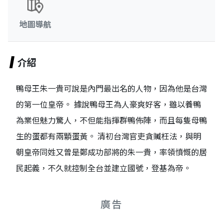
地圖導航
介紹
鴨母王朱一貴可說是內門最出名的人物，因為他是台灣
的第一位皇帝。 據說鴨母王為人豪爽好客，雖以養鴨
為業但魅力驚人，不但能指揮群鴨佈陣，而且每隻母鴨
生的蛋都有兩顆蛋黃。 清初台灣官吏貪贓枉法，與明
朝皇帝同姓又曾是鄭成功部將的朱一貴，率領憤慨的居
民起義，不久就控制全台並建立國號，登基為帝。
廣告