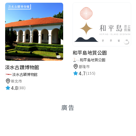
和平島地質公園
和平島地質公園
淡水古蹟博物館
基隆市
4.7
(155)
淡水古蹟博物館
新北市
4.8
(88)
廣告