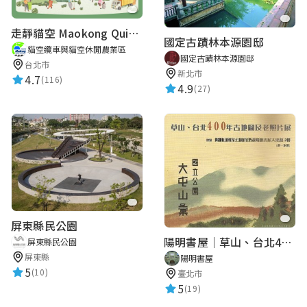
走靜貓空 Maokong Quiet Walks
國定古蹟林本源園邸
貓空纜車與貓空休閒農業區
國定古蹟林本源園邸
台北市
新北市
4.7
(116)
4.9
(27)
屏東縣民公園
陽明書屋｜草山、台北400年古地圖老照片展｜智慧導覽
屏東縣民公園
屏東縣
陽明書屋
5
(10)
臺北市
5
(19)