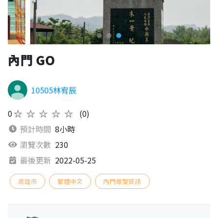
內門 GO
10505林宥辰
0
★★★★★
(0)
預計時間
8小時
瀏覽次數
230
最後更新
2022-05-25
高雄市
繁體中文
內門導覽資訊