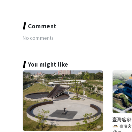
Comment
No comments
You might like
臺灣客家
臺灣客