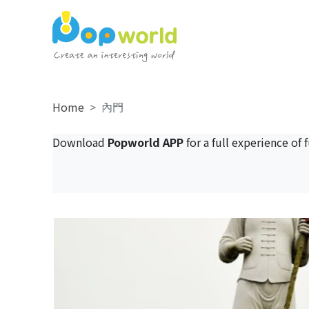
Home
內門
Download
Popworld APP
for a full experience of