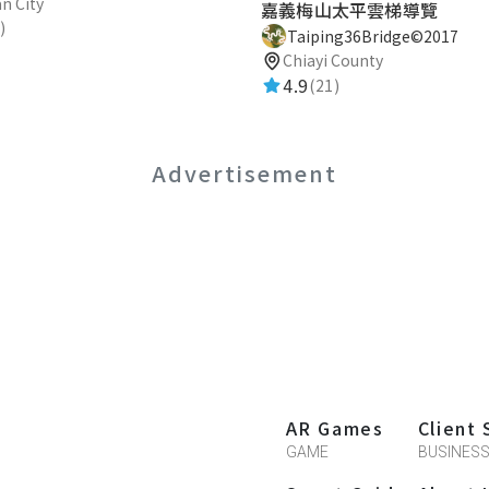
n City
嘉義梅山太平雲梯導覽
)
Taiping36Bridge©2017
Chiayi County
4.9
(21)
Advertisement
AR Games
Client 
GAME
BUSINES