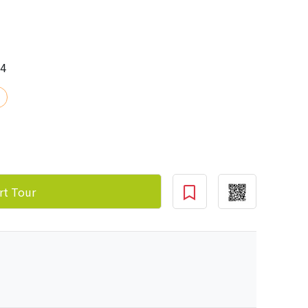
24
rt Tour