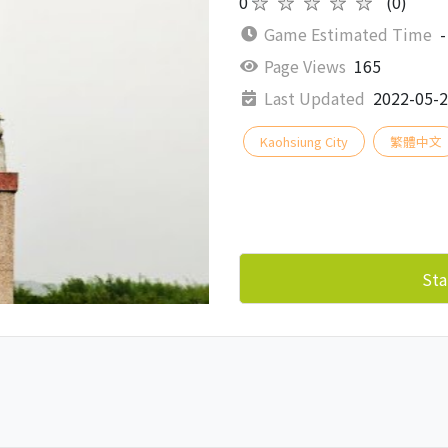
0
★★★★★
(0)
Game Estimated Time
-
Page Views
165
Last Updated
2022-05-
Kaohsiung City
繁體中文
Sta