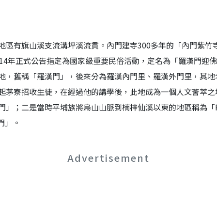
地區有旗山溪支流溝坪溪流貫。內門建寺300多年的「內門紫竹
014年正式公告指定為國家級重要民俗活動，定名為「羅漢門迎
地，舊稱「羅漢門」，後來分為羅漢內門里、羅漢外門里，其地
起茅寮招收生徒，在經過他的講學後，此地成為一個人文薈萃之
門」；二是當時平埔族將烏山山脈到楠梓仙溪以東的地區稱為「R
門」。
Advertisement