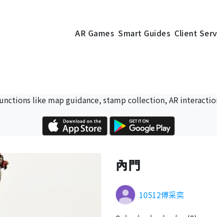
AR Games
Smart Guides
Client Ser
 functions like map guidance, stamp collection, AR interactio
內門
10512傅采奕