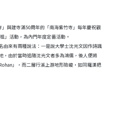
寺」與建寺滿50周年的「南海紫竹寺」每年慶祝觀
佛祖」活動，為內門年度定番活動。
名由來有兩種說法：一是說大學士沈光文因作詩諷
地，由於當時追隨沈光文者多為鴻儒，後人便將
ohan」，而二層行溪上游地形險峻，如同羅漢把