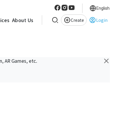
English
vices
About Us
Create
Login
×
n, AR Games, etc.