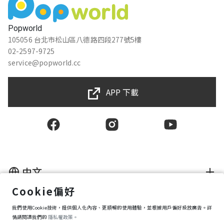
Popworld
105056 台北市松山區八德路四段277號5樓
02-2597-9725
service@popworld.cc
APP 下載
中文
Cookie偏好
使用者授權合約
我們使用Cookie技術，提供個人化內容、更順暢的使用體驗，並根據用戶偏好投放廣告。詳
隱私權保護政策
資訊安全政策
情請閱讀我們的
隱私權政策。
購買條款