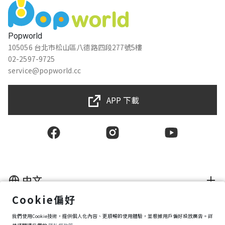
Popworld
105056 台北市松山區八德路四段277號5樓
02-2597-9725
service@popworld.cc
APP 下載
中文
Cookie偏好
使用者授權合約
隱私權保護政策
我們使用Cookie技術，提供個人化內容、更順暢的使用體驗，並根據用戶偏好投放廣告。詳
資訊安全政策