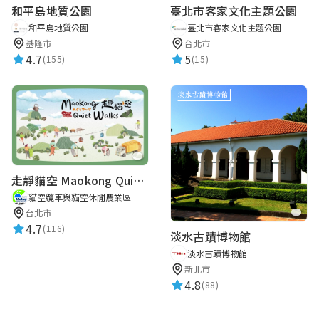
和平島地質公園
臺北市客家文化主題公園
和平島地質公園
臺北市客家文化主題公園
基隆市
台北市
4.7
5
(155)
(15)
走靜貓空 Maokong Quiet Walks
貓空纜車與貓空休閒農業區
台北市
4.7
(116)
淡水古蹟博物館
淡水古蹟博物館
新北市
4.8
(88)