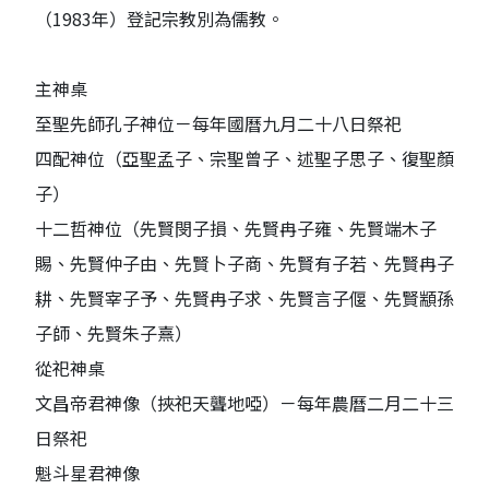
（1983年）登記宗教別為儒教。
主神桌
至聖先師孔子神位－每年國曆九月二十八日祭祀
四配神位（亞聖孟子、宗聖曾子、述聖子思子、復聖顏
子）
十二哲神位（先賢閔子損、先賢冉子雍、先賢端木子
賜、先賢仲子由、先賢卜子商、先賢有子若、先賢冉子
耕、先賢宰子予、先賢冉子求、先賢言子偃、先賢顓孫
子師、先賢朱子熹）
從祀神桌
文昌帝君神像（挾祀天聾地啞）－每年農曆二月二十三
日祭祀
魁斗星君神像