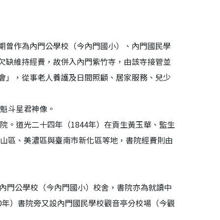
期曾作為內門公學校（今內門國小）、內門國民學
欠缺維持經費，故併入內門紫竹寺，由該寺接管並
會」，從事老人養護及日間照顧、居家服務、兒少
、魁斗星君神像。
院。道光二十四年（1844年）在貢生黃玉華、監生
旗山區、美濃區與臺南市新化區等地，書院經費則由
立的內門公學校（今內門國小）校舍，書院亦為就讀中
40年）書院旁又設內門國民學校觀音亭分校場（今觀