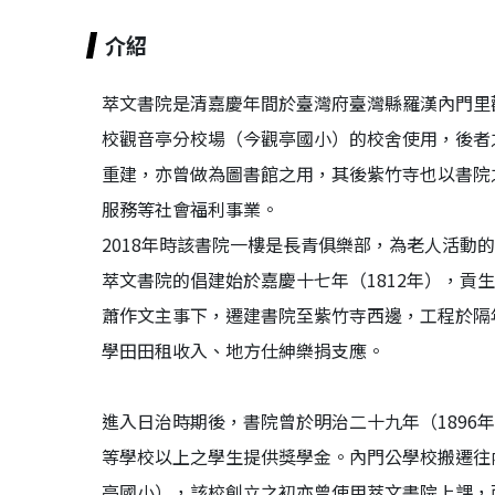
介紹
萃文書院是清嘉慶年間於臺灣府臺灣縣羅漢內門里
校觀音亭分校場（今觀亭國小）的校舍使用，後者
重建，亦曾做為圖書館之用，其後紫竹寺也以書院
服務等社會福利事業。
2018年時該書院一樓是長青俱樂部，為老人活
萃文書院的倡建始於嘉慶十七年（1812年），貢
蕭作文主事下，遷建書院至紫竹寺西邊，工程於隔
學田田租收入、地方仕紳樂捐支應。
進入日治時期後，書院曾於明治二十九年（1896年
等學校以上之學生提供獎學金。內門公學校搬遷往內
亭國小），該校創立之初亦曾使用萃文書院上課，