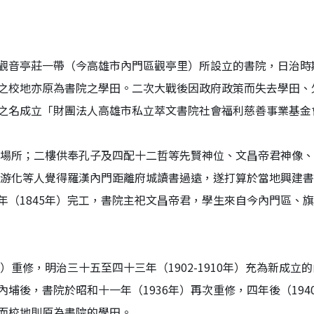
觀音亭莊一帶（今高雄市內門區觀亭里）所設立的書院，日治時
之校地亦原為書院之學田。二次大戰後因政府政策而失去學田、
之名成立「財團法人高雄市私立萃文書院社會福利慈善事業基金
動的場所；二樓供奉孔子及四配十二哲等先賢神位、文昌帝君神像
生游化等人覺得羅漢內門距離府城讀書過遠，遂打算於當地興建書
年（1845年）完工，書院主祀文昌帝君，學生來自今內門區、
）重修，明治三十五至四十三年（1902-1910年）充為新成
埔後，書院於昭和十一年（1936年）再次重修，四年後（19
而校地則原為書院的學田。