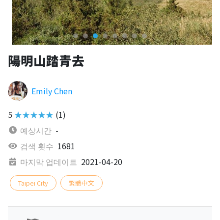
陽明山踏青去
Emily Chen
5
★★★★★
(1)
예상시간
-
검색 횟수
1681
마지막 업데이트
2021-04-20
Taipei City
繁體中文