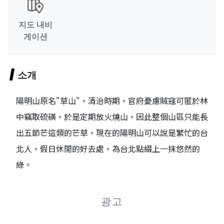
지도 내비
게이션
소개
陽明山原名"草山"，清治時期，官府憂慮賊寇可匿於林
中竊取硫磺，於是定期放火燒山，因此整個山區只能長
出五節芒這類的芒草，現在的陽明山可以說是繁忙的台
北人，假日休閒的好去處，為台北點綴上一抹悠然的
綠。
광고