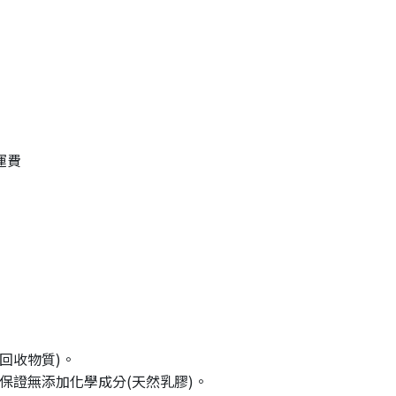
運費
用回收物質)。
試保證無添加化學成分(天然乳膠)。