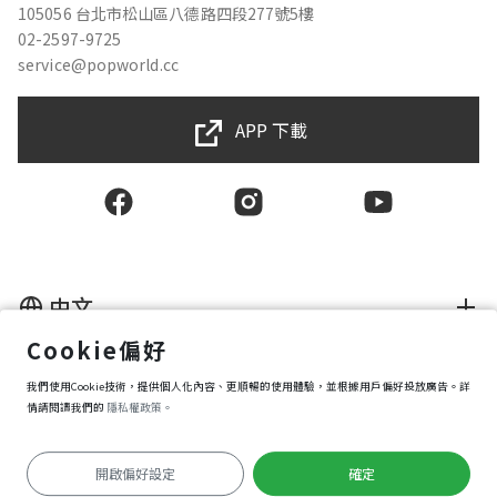
★★★★★
2022-08-18 10:04:36
105056 台北市松山區八德路四段277號5樓
02-2597-9725
service@popworld.cc
方捷
APP 下載
★★★★★
2022-07-29 13:47:53
吳佳霓
★★★★★
2022-07-18 14:00:55
中文
Cookie偏好
陳羿帆
使用者授權合約
★★★★★
2022-06-29 14:14:31
我們使用Cookie技術，提供個人化內容、更順暢的使用體驗，並根據用戶偏好投放廣告。詳
隱私權保護政策
資訊安全政策
情請閱讀我們的
隱私權政策。
購買條款
Cookie 偏好設定
開啟偏好設定
確定
60229施季希
Copyright © 2025 Popworld Inc. All Rights Reserved.
前往APP遊玩