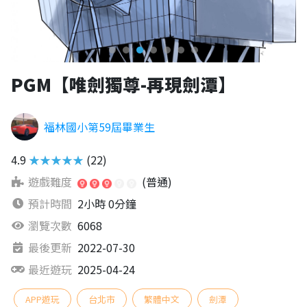
PGM【唯劍獨尊-再現劍潭】
福林國小第59屆畢業生
4.9
★★★★★
(22)
遊戲難度
(普通)
預計時間
2小時 0分鐘
瀏覽次數
6068
最後更新
2022-07-30
最近遊玩
2025-04-24
APP遊玩
台北市
繁體中文
劍潭