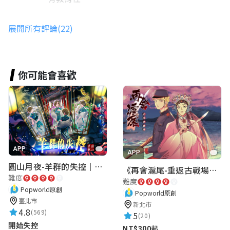
展開所有評論(22)
syuan5731
★★★★★
2022-07-21 19:10:43
結合在地歷史,寓教於樂
你可能會喜歡
很棒的遊戲
dorahsieh25
★★★★★
2022-07-21 10:55:34
APP
APP
走讀士林+實境解謎=很有趣的遊戲，讓我走
圓山月夜-羊群的失控｜圓山飯店 ARG實境解謎遊戲
《再會滬尾-重返古戰場》｜淡水老街實境遊戲｜實體遊戲盒
了一遭也學了很多⋯⋯
難度
難度
Popworld原創
Popworld原創
臺北市
新北市
shopond0831
4.8
(569)
5
(20)
★★★★★
開始失控
2022-07-21 10:33:47
NT$300起