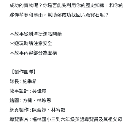
成功的寶物呢？你是否能夠利用你的歷史知識，和你的
夥伴芊寒和墨雨，幫助鄭成功找回六顆寶石呢？
＊故事從劍潭捷運站開始
＊遊玩時請注意安全
＊故事內容部分為虛構
【製作團隊】
隊長 : 施季希
故事設計 : 吳佳霓
繪圖 : 方捷、林琮恩
網頁製作 : 陳盈妤、林宥叡
導覽影片 : 福林國小三到六年級英語導覽員及其祖父母