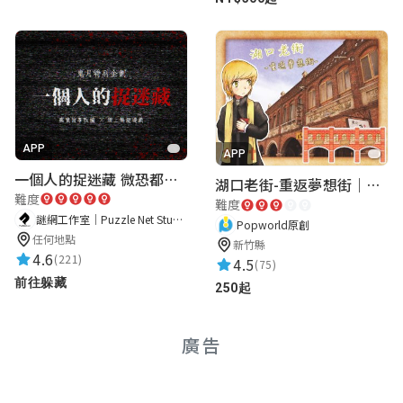
很吸引人的故事，小學生能做到這種程度，
很棒！
慢半拍巧克力
★★★★★
2022-06-29 09:24:02
APP
APP
創作者很用心
一個人的捉迷藏 微恐都市傳說
湖口老街-重返夢想街｜新竹老街城市解謎
難度
難度
謎網工作室｜Puzzle Net Studio
Popworld原創
任何地點
白祈霏
新竹縣
4.6
(221)
4.5
(75)
★★★★★
2024-04-05 16:34:00
前往躲藏
250起
某些地點GPS比較難感應到......
廣告
洪婉寧
★★★★★
2024-07-09 14:37:25