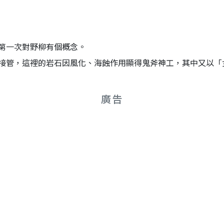
第一次對野柳有個概念。
接管，這裡的岩石因風化、海蝕作用顯得鬼斧神工，其中又以「
廣告