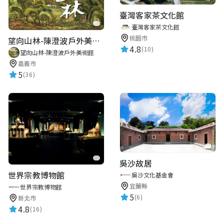
臺灣客家茶文化館
臺灣客家茶文化館
桃園市
望向山林-陳澄波戶外美術館
4.8
(10)
望向山林-陳澄波戶外美術館
嘉義市
5
(36)
吳沙故居
世界宗教博物館
吳沙文化基金會
宜蘭縣
世界宗教博物館
5
(6)
新北市
4.8
(16)