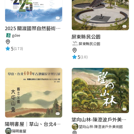
2025 關渡國際自然藝術季 Guandu International Nature Art Festival
gdee
屏東縣民公園
屏東縣民公園
5
(173)
5
(10)
望向山林-陳澄波戶外美術館
陽明書屋｜草山、台北400年古地圖老照片展｜智慧導覽
望向山林-陳澄波戶外美術館
陽明書屋