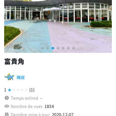
富貴角
蹦皮
1
★★★★★
(1)
Temps estimé
-
Nombre de vues
1834
Dernière mise à jour
2020-12-07