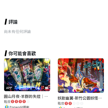
評論
尚未有任何評論
你可能會喜歡
APP
APP
圓山月夜-羊群的失控｜圓山飯店 ARG實境解謎遊戲
妖妝幽翼-新竹公園妖怪懸疑事件
難度
難度
Popworld原創