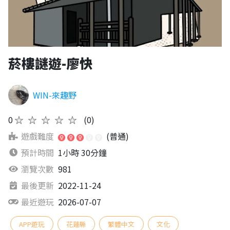
菸樓謎遊-廖快
WIN-來趣野
0
★★★★★
(0)
遊戲難度
(普通)
預計時間
1小時 30分鐘
瀏覽次數
981
最後更新
2022-11-24
最近遊玩
2026-07-07
APP遊玩
花蓮縣
繁體中文
文化