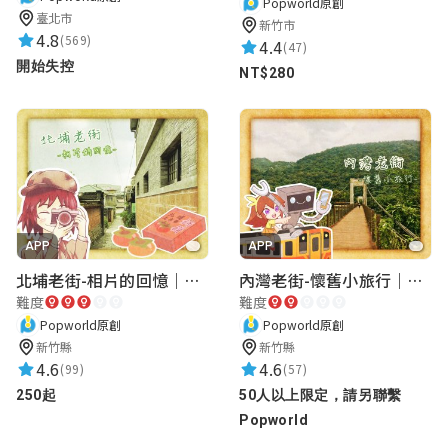
Popworld原創
臺北市
新竹市
4.8
(569)
4.4
(47)
開始失控
NT$280
APP
APP
北埔老街-相片的回憶｜新竹老街城市解謎
內灣老街-懷舊小旅行｜新竹老街城市解謎
難度
難度
Popworld原創
Popworld原創
新竹縣
新竹縣
4.6
4.6
(99)
(57)
250起
50人以上限定，請另聯繫
Popworld