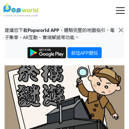
×
建議您下載
Popworld APP
，體驗完整的地圖指引、電
子集章、AR互動、實境解謎等功能。
前往APP遊玩