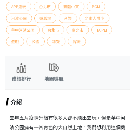
APP遊玩
台北市
繁體中文
PGM
河濱公園
遊戲場
音樂
北市大附小
華中河濱公園
台北市
臺北市
TAIPEI
遊戲
公園
導覽
探險
成績排行
地圖導航
介紹
去年五月疫情升級有很多人都不能出去玩，但是華中河
濱公園擁有一片青色的大自然土地。我們想利用這個機