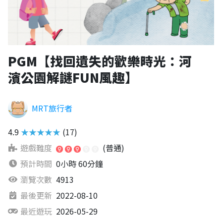
PGM【找回遺失的歡樂時光：河
濱公園解謎FUN風趣】
MRT旅行者
4.9
★★★★★
(17)
遊戲難度
(普通)
預計時間
0小時 60分鐘
瀏覽次數
4913
最後更新
2022-08-10
最近遊玩
2026-05-29