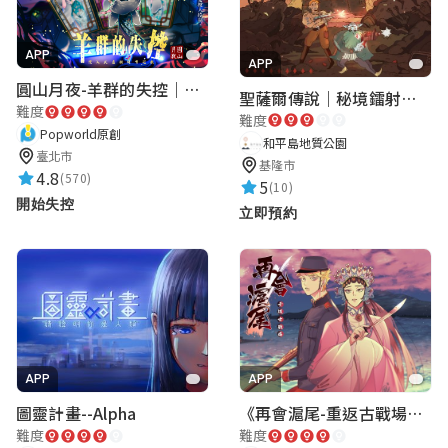
郭書和
★★★★★
2022-08-09 20:07:19
APP
APP
非常好玩
圓山月夜-羊群的失控｜圓山飯店 ARG實境解謎遊戲
聖薩爾傳說｜秘境鐳射激戰
難度
難度
Popworld原創
和平島地質公園
ooo
臺北市
基隆市
4.8
★★★★★
(570)
2022-08-07 22:36:15
5
(10)
開始失控
讚讚讚！想來很久，但看提示推理答案是可
立即預約
以解出答案的，很厲害的設計！
孫友彣
★★★★★
2022-08-07 22:25:51
APP
APP
很好玩喔！沒有想到河濱公園也可以玩解謎
圖靈計畫--Alpha
《再會滬尾-重返古戰場》｜淡水老街實境遊戲｜實體遊戲盒
難度
難度