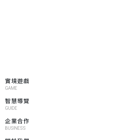
Eva
★★★★★
2022-08-02 21:24:51
老實說，我覺得很好玩，故事內容具有串連
性。而且地點提示清楚，雖然位置空曠，但
能在裡頭做出實境解謎遊戲真的很厲害，想
要推薦給更多人玩
Dora
實境遊戲
★★★★★
2022-07-29 08:20:57
GAME
用心觀察、細心體會，能夠放下一切，邊玩
智慧導覽
邊走邊解謎
GUIDE
企業合作
李采靜
BUSINESS
★★★★★
2022-07-29 07:42:45