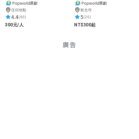
Popworld原創
Popworld原創
潔西卡
任何地點
新北市
★★★★★
2022-08-06 14:40:25
4.4
5
(60)
(20)
好好玩喔！沒想到到河濱公園還可以解謎！
300元/人
NT$300起
期待你們之後的創作喔！
廣告
May
★★★★★
2022-08-06 14:25:11
小學生的遊戲竟然這麼有趣，太厲害了
Yeni
★★★★★
2022-08-06 14:15:15
很傷腦的解謎，但很有挑戰！