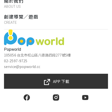
關於我們
我很喜歡這個解謎活動，可以去河邊公園玩
ABOUT US
創建導覽／遊戲
CREATE
豐佳燕
★★★★★
2022-07-27 07:44:12
到河濱公園玩還可以解謎，真是太有趣了
Popworld
105056 台北市松山區八德路四段277號5樓
李宜臻
02-2597-9725
service@popworld.cc
★★★★★
2022-08-08 08:37:42
移動距離是不是有點遠，解謎題目不會太難
APP 下載
有不會太簡單
戴淳薏
★★★★★
2022-08-09 20:10:24