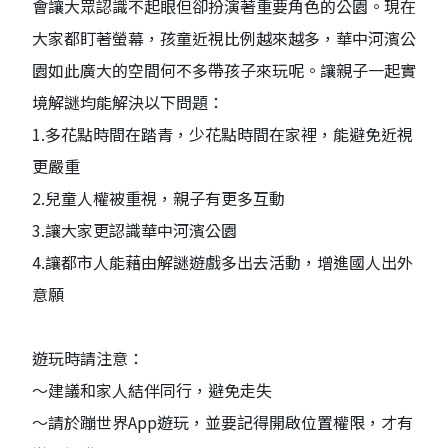
會讓大眾認識不起眼但卻扮演著重要角色的公園。現在
大家都盯著螢幕，孩童近視比例越來越多，華中河濱公
園如此廣大的空間何不多帶孩子來玩呢。讓親子一起實
境解謎均能解決以下問題：
1.多花點時間在踏青，少花點時間在家裡，能避免近視
更嚴重
2.兒童人權被重視，親子有更多互動
3.讓大家更認識華中河濱公園
4.讓都市人能藉由解謎遊戲多出去活動，增進國人出外
意願
遊玩時請注意：
～建議和家人結伴同行，避免走失
～請於蹦世界App遊玩，並要記得開啟位置權限，才有