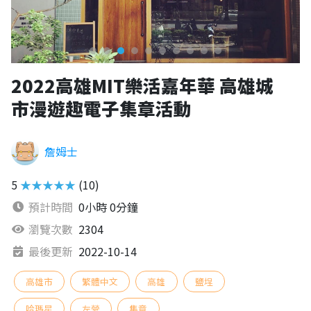
2022高雄MIT樂活嘉年華 高雄城
市漫遊趣電子集章活動
詹姆士
5
★★★★★
(10)
預計時間
0小時 0分鐘
瀏覽次數
2304
最後更新
2022-10-14
高雄市
繁體中文
高雄
鹽埕
哈瑪星
左營
集章