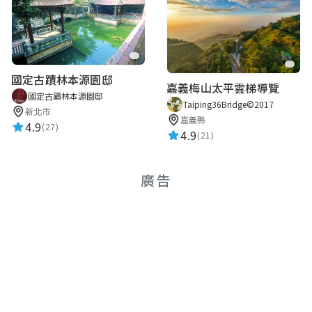
國定古蹟林本源園邸
嘉義梅山太平雲梯導覽
國定古蹟林本源園邸
Taiping36Bridge©2017
新北市
嘉義縣
4.9
(27)
4.9
(21)
廣告