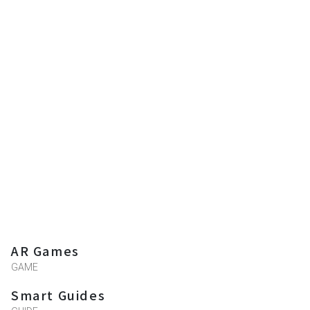
非常棒
Cindy Yang
★★★★★
2023-10-20 00:09:00
還不錯玩的小遊戲~~很適合打發時間
得
世界的神
★★★★★
2023-09-16 01:36:35
約30分鐘、只有5關的小品遊戲，在家用手
機就可以玩。
AR Games
*英文排列字謎苦手QQ
GAME
*第三關左下角還有一格容易被app的設計擋
住，記得關卡有提示字母總數（但覺得此題
Smart Guides
應有s）。