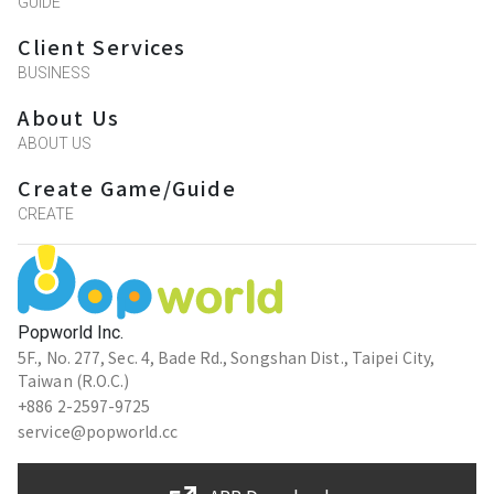
GUIDE
*第五關是配合某物解謎，並非最終謎底是
Client Services
舞廳有的物品。
BUSINESS
About Us
方糖
ABOUT US
★★★★★
2023-08-06 22:06:46
Create Game/Guide
輕鬆有趣！
CREATE
林欣慧
★★★★★
2023-06-26 22:50:07
Popworld Inc.
5F., No. 277, Sec. 4, Bade Rd., Songshan Dist., Taipei City,
很好玩～
Taiwan (R.O.C.)
+886 2-2597-9725
service@popworld.cc
魚有製作｜Fish HAVE
遊戲設計大師