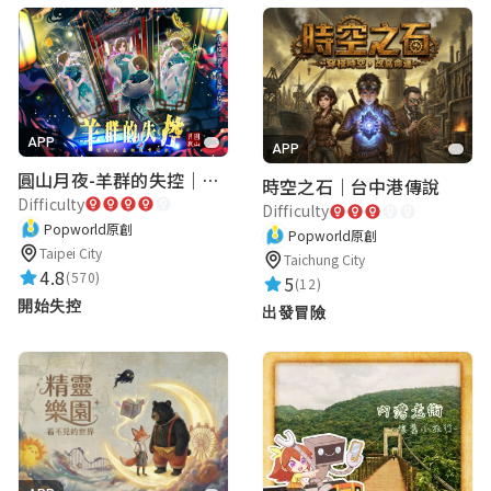
yolanda
★★★★★
2024-06-29 20:50:55
有趣！
APP
APP
圓山月夜-羊群的失控｜圓山飯店 ARG實境解謎遊戲
時空之石｜台中港傳說
AirouLin
Difficulty
Difficulty
★★★★★
2024-06-29 20:50:41
Popworld原創
Popworld原創
Taipei City
Taichung City
謎題不難且有趣。
4.8
(570)
5
(12)
開始失控
出發冒險
阿信
蹦 來個蹦蹦 蹦 來個蹦
★★★★★
2024-04-16 00:30:50
很有趣，關卡不會太複雜