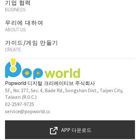
기업 협력
舞廳有的物品。
BUSINESS
우리에 대하여
ABOUT US
方糖
★★★★★
가이드/게임 만들기
2023-08-06 22:06:46
CREATE
輕鬆有趣！
林欣慧
Popworld 디지털 크리에이티브 주식회사
★★★★★
2023-06-26 22:50:07
5F., No. 277, Sec. 4, Bade Rd., Songshan Dist., Taipei City,
很好玩～
Taiwan (R.O.C.)
02-2597-9725
service@popworld.cc
魚有製作｜Fish HAVE
APP 다운로드
遊戲設計大師
★★★★★
2023-06-24 15:48:11