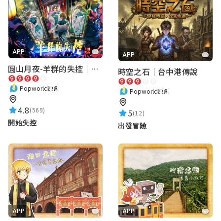
yolanda
★★★★★
2024-06-29 20:50:55
有趣！
APP
APP
圓山月夜-羊群的失控｜圓山飯店 ARG實境解謎遊戲
時空之石｜台中港傳說
AirouLin
★★★★★
Popworld原創
2024-06-29 20:50:41
Popworld原創
謎題不難且有趣。
4.8
(569)
5
(12)
開始失控
出發冒險
阿信
蹦 來個蹦蹦 蹦 來個蹦
★★★★★
2024-04-16 00:30:50
很有趣，關卡不會太複雜
APP
APP