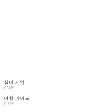
Cindy Yang
★★★★★
2023-10-20 00:09:00
還不錯玩的小遊戲~~很適合打發時間
得
世界的神
★★★★★
2023-09-16 01:36:35
約30分鐘、只有5關的小品遊戲，在家用手
機就可以玩。
실버 게임
*英文排列字謎苦手QQ
GAME
*第三關左下角還有一格容易被app的設計擋
여행 가이드
住，記得關卡有提示字母總數（但覺得此題
GUIDE
應有s）。
*第五關是配合某物解謎，並非最終謎底是