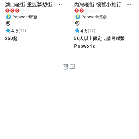
芫瑄
湖口老街-重返夢想街｜新竹老街城市解謎
內灣老街-懷舊小旅行｜新竹老街城市解謎
星滿意足
Popworld原創
Popworld原創
★★★★★
2024-03-27 23:29:38
4.5
4.6
遊戲很有趣
(75)
(57)
謎題設計很用心
250起
50人以上限定，請另聯繫
詳解也很用心😆
Popworld
광고
薰
★★★★★
2024-02-14 23:23:47
題目有趣有深度
Iamconang
★★★★★
2023-12-09 18:08:46
非常棒