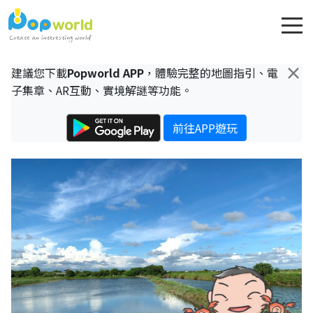
×
建議您下載
Popworld APP
，體驗完整的地圖指引、電
子集章、AR互動、實境解謎等功能。
前往APP遊玩