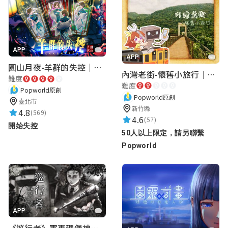
APP
APP
圓山月夜-羊群的失控｜圓山飯店 ARG實境解謎遊戲
內灣老街-懷舊小旅行｜新竹老街城市解謎
難度
難度
Popworld原創
Popworld原創
臺北市
新竹縣
4.8
(569)
4.6
(57)
開始失控
50人以上限定，請另聯繫
Popworld
APP
《巡行者》軍事碉堡神秘探索｜陽明書屋實境遊戲