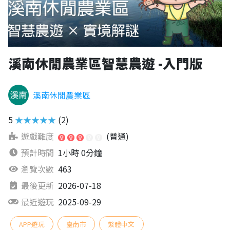
溪南休閒農業區智慧農遊 -入門版
溪南休閒農業區
5
★★★★★
(2)
遊戲難度
(普通)
預計時間
1小時 0分鐘
瀏覽次數
463
最後更新
2026-07-18
最近遊玩
2025-09-29
APP遊玩
臺南市
繁體中文