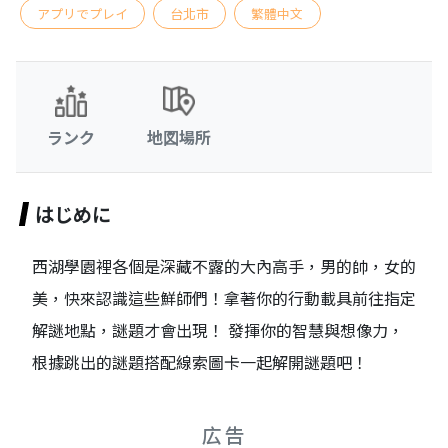
アプリでプレイ
台北市
繁體中文
ランク
地図場所
はじめに
西湖學園裡各個是深藏不露的大內高手，男的帥，女的
美，快來認識這些鮮師們！拿著你的行動載具前往指定
解謎地點，謎題才會出現！ 發揮你的智慧與想像力，
根據跳出的謎題搭配線索圖卡一起解開謎題吧！
広告