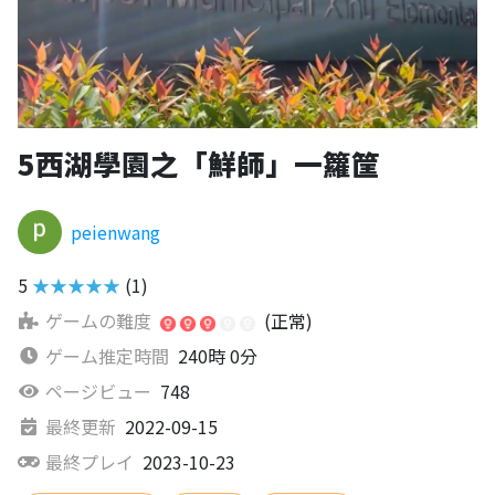
5西湖學園之「鮮師」一籮筐
peienwang
5
★★★★★
(1)
ゲームの難度
(正常)
ゲーム推定時間
240時 0分
ページビュー
748
最終更新
2022-09-15
最終プレイ
2023-10-23