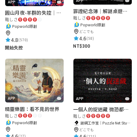
APP
APP
罪證紀念簿｜解謎桌遊｜警匪偵訊｜室內遊戲
圓山月夜-羊群的失控｜圓山飯店 ARG實境解謎遊戲
難しさ
難しさ
Popworld原創
Popworld原創
どこでも
4.6
(58)
4.8
(570)
NT$300
開始失控
APP
APP
精靈樂園：看不見的世界
一個人的捉迷藏 微恐都市傳說
難しさ
難しさ
Popworld原創
謎網工作室｜Puzzle Net Studio
どこでも
4.6
4.6
(27)
(221)