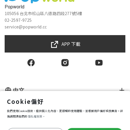
Popworld
105056 台北市松山區八德路四段277號5樓
02-2597-9725
service@popworld.cc
APP 下載
中文
Cookie偏好
使用者授權合約
我們使用Cookie技術，提供個人化內容、更順暢的使用體驗，並根據用戶偏好投放廣告。詳
隱私權保護政策
資訊安全政策
情請閱讀我們的
隱私權政策。
購買條款
Cookie 偏好設定