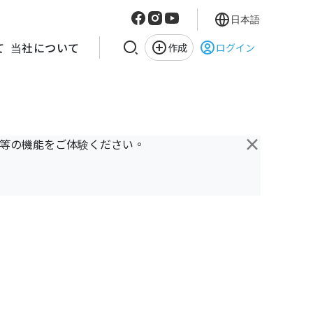
日本語
て
当社について
作成
ログイン
×
き等の機能をご体験ください。