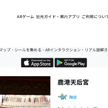
ARゲーム
観光ガイド・案内アプリ
ご利用につい
マップ、シールを集める、ARインタラクション、リアル謎解
鹿港天后宮
蹦皮