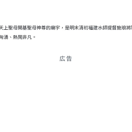
天上聖母開基聖母神尊的廟宇，是明末清初福建水師提督施琅將
洶湧、熱鬧非凡。
広告