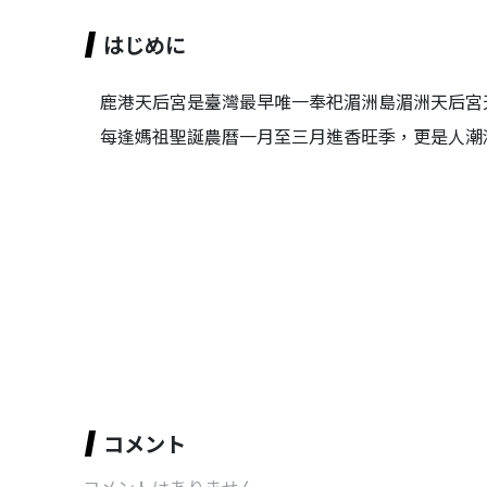
はじめに
鹿港天后宮是臺灣最早唯一奉祀湄洲島湄洲天后宮
每逢媽祖聖誕農曆一月至三月進香旺季，更是人潮
コメント
コメントはありません