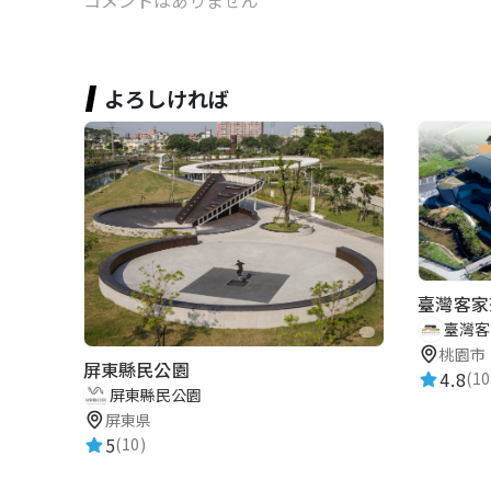
よろしければ
臺灣客家
臺灣客
桃園市
屏東縣民公園
4.8
(10
屏東縣民公園
屏東県
5
(10)