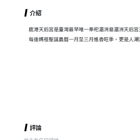
介紹
鹿港天后宮是臺灣最早唯一奉祀湄洲島湄洲天后宮
每逢媽祖聖誕農曆一月至三月進香旺季，更是人潮
評論
尚未有任何評論