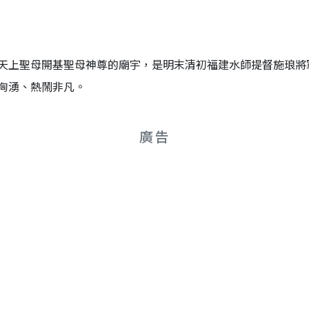
天上聖母開基聖母神尊的廟宇，是明末清初福建水師提督施琅將
洶湧、熱鬧非凡。
廣告