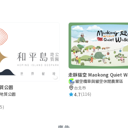
走靜貓空 Maokong Quiet Wa
貓空纜車與貓空休閒農業區
質公園
台北市
4.7
地質公園
(116)
5)
廣告