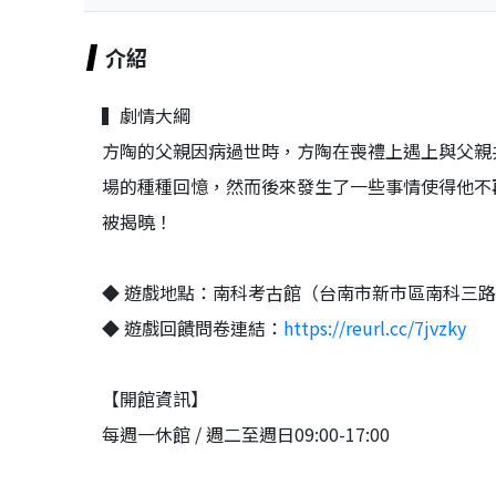
介紹
▍劇情大綱
方陶的父親因病過世時，方陶在喪禮上遇上與父親
場的種種回憶，然而後來發生了一些事情使得他不
被揭曉！
◆ 遊戲地點：南科考古館（台南市新市區南科三路
◆ 遊戲回饋問卷連結：
https://reurl.cc/7jvzky
【開館資訊】
每週一休館 / 週二至週日09:00-17:00