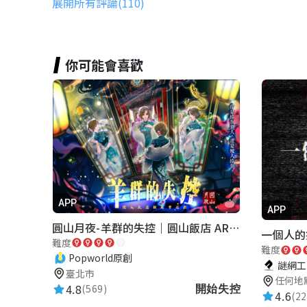
展開所有評論(110)
★★★★★
2024-07-03 13:21:03
很不錯 路線順暢
你可能會喜歡
江訢實
★★★★★
2023-06-24 16:13:25
感謝遊戲設計與分享。
Z榮
APP
APP
★★★★★
2023-05-18 09:29:22
圓山月夜-羊群的失控｜圓山飯店 ARG實境解謎遊戲
一個人的
對於南科考古館文物有更多的認識！
難度
難度
Popworld原創
謎網工作
臺北市
任何地
4.8
(569)
開始失控
劉欣怡
4.6
(22