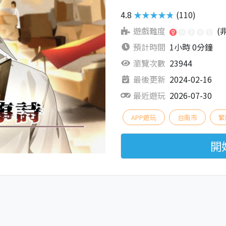
4.8
★★★★★
(110)
遊戲難度
(
預計時間
1小時 0分鐘
瀏覽次數
23944
最後更新
2024-02-16
最近遊玩
2026-07-30
APP遊玩
台南市
繁
開