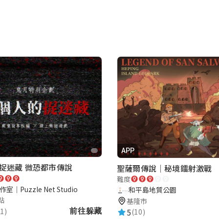
APP
捉迷藏 微恐都市傳說
聖薩爾傳說｜秘境鐳射激戰
難度
室｜Puzzle Net Studio
和平島地質公園
點
基隆市
1)
5
前往躲藏
(10)