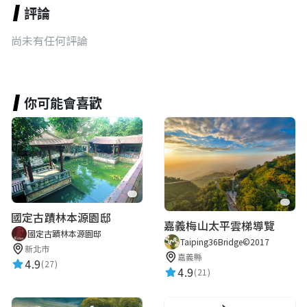
評論
尚未有任何評論
你可能會喜歡
國定古蹟林本源園邸
嘉義梅山太平雲梯導覽
國定古蹟林本源園邸
Taiping36Bridge©2017
新北市
嘉義縣
4.9
(27)
4.9
(21)