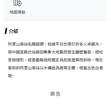
地圖導航
介紹
阿里山車站名聞遐邇，就連平日也吸引許多人來觀光，
原中國宮殿式站房因集集大地震而發生牆壁龜裂、樑柱
受損情形，經嘉義縣政府鑑定為危險建築而拆除。現在
看到的阿里山車站以木構造為建築主體，相當古色古香
呢~
廣告